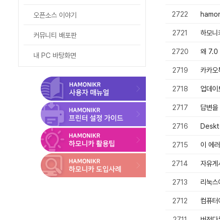
- 커뮤니티 배포판
2722
hamo
오픈소스 이야기
- 내 PC 바탕화면
2721
하모니
커뮤니티 배포판
하모니카 OS 가이드
2720
왜 7.
내 PC 바탕화면
2719
카카오
2718
업데이
2717
답변을
2716
Deskt
2715
이 에
2714
자유게
2713
리눅스에
2712
컴퓨터
2711
버전다