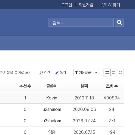
로그인
회원가입
ID/PW 찾기
게시물을 뷰어로 보기
검색
쓰기
T
기본글꼴
L
Z
G
i
i
a
추천 수
글쓴이
날짜
조회 수
s
n
ll
t
e
e
1
Kevin
2019.11.18
400894
r
y
0
u2shalom
2026.08.06
24
0
u2shalom
2026.07.24
271
0
임홍
2026.07.15
194