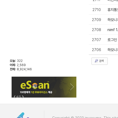
2710
휴지통
2709
하모니카
2708
nimf
2707
로그인
2706
하모니카
오늘:
322
검색
어제:
2,569
전체:
8,924,146
❮
4/5
❯
Copyright © 2023 invesume, This site