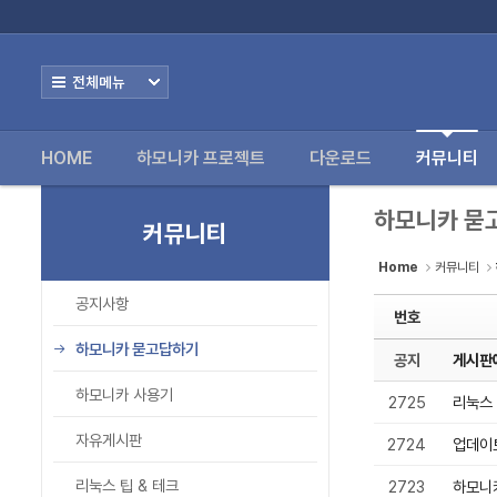
로그인
회원가입
Sketchbook5, 스케치북5
Sketchbook5, 스케치북5
HOME
하모니카 프
Home
전체보기
하모니카 프로젝트
HOME
하모니카 프로젝트
다운로드
커뮤니티
다운로드
Sketchbook5, 스케치북5
Sketchbook5, 스케치북5
커뮤니티
하모니카 묻
커뮤니티
- 공지사항
Home
커뮤니티
- 하모니카 묻고답하기
공지사항
번호
- 하모니카 사용기
하모니카 묻고답하기
공지
게시판에
- 자유게시판
하모니카 사용기
2725
리눅스 
- 리눅스 팁 & 테크
자유게시판
2724
업데이
- 오픈소스 이야기
리눅스 팁 & 테크
2723
하모니카